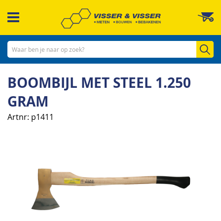
Ga
W
naar
de
inhoud
Zo
BOOMBIJL MET STEEL 1.250
GRAM
Artnr
p1411
Ga
naar
het
einde
van
de
afbeeldingen-
gallerij