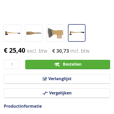
€ 25,40
Ga
excl. btw
€ 30,73
incl. btw
naar
het
Bestellen
begin
van
Verlanglijst
de
afbeeldingen-
Vergelijken
gallerij
Productinformatie