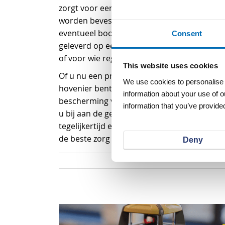
zorgt voor een stevige en veilige ondersteu
worden bevestigd met behulp van boomband
eventueel boombandlussen (art. p13921). 
Consent
geleverd op een rol van 100 meter. Ideaal v
of voor wie regelmatig boombanden nodig h
This website uses cookies
Of u nu een professionele landschapsarchit
We use cookies to personalise c
hovenier bent, deze boomband biedt duurza
information about your use of o
bescherming voor uw bomen. Door insnijdi
information that you’ve provided
u bij aan de gezondheid en levensduur van u
tegelijkertijd een esthetisch aantrekkelijke
de beste zorg voor uw bomen met deze h
Deny