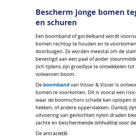
begin
Bescherm jonge bomen teg
van
de
en schuren
afbeeldingen-
gallerij
Een boomband of gordelband wordt voornam
bomen rechtop te houden en te voorkomen 
doorbuigen. Ze worden meestal om de sta
bevestigd aan een paal of ander steunmidd
zich tijdens zijn groeifase te ontwikkelen t
volwassen boom.
boomband
De
van Visser & Visser is ontwo
bomen te voorkomen. Dit is vooral een risi
waar de boomschors schade kan oplopen do
hekken, of andere oppervlakken. Dankzij zij
uitvoering van gevlochten nylon draden b
zachte en beschermende omhulling voor d
De antracietkleurige boomband heeft een 