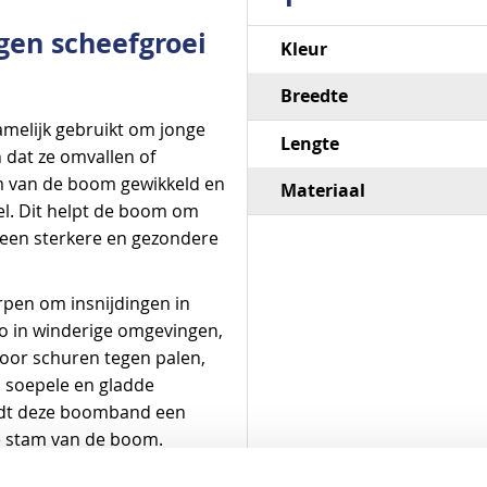
en scheefgroei
Specificaties
Kleur
Breedte
elijk gebruikt om jonge
Lengte
dat ze omvallen of
m van de boom gewikkeld en
Materiaal
el. Dit helpt de boom om
ot een sterkere en gezondere
rpen om insnijdingen in
co in winderige omgevingen,
or schuren tegen palen,
n soepele en gladde
iedt deze boomband een
e stam van de boom.
breedte van 50 mm, wat