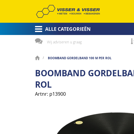
ALLE CATEGORIEËN
Wij adviseren u graag
BOOMBAND GORDELBAND 100 M PER ROL
BOOMBAND GORDELBAN
ROL
Artnr
p13900
Ga
naar
het
einde
van