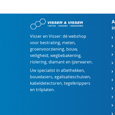
A
i
Visser en Visser: dé webshop
voor
bestrating
,
meten
,
groenvoorziening
,
bouw
,
veiligheid
,
wegbebakening
,
riolering
,
diamant
en
ijzerwaren
.
Uw specialist in
afzethekken
,
bouwlasers
,
egalisatieschuiven
,
kabeldetectoren
,
tegelknippers
en
trilplaten
.