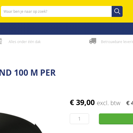
Zoeken
Zoeken
Alles onder één dak
Betrouwbare leveri
D 100 M PER
€ 39,00
excl. btw
€ 