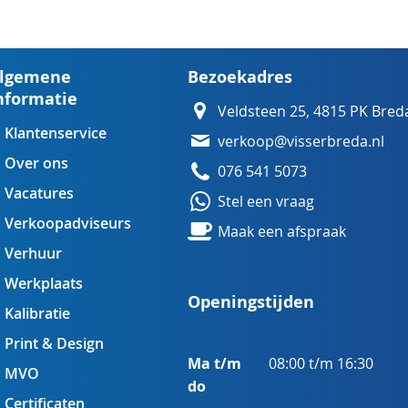
lgemene
Bezoekadres
nformatie
Veldsteen 25, 4815 PK Bred
Klantenservice
verkoop@visserbreda.nl
Over ons
076 541 5073
Vacatures
Stel een vraag
Verkoopadviseurs
Maak een afspraak
Verhuur
Werkplaats
Openingstijden
Kalibratie
Print & Design
Ma t/m
08:00 t/m 16:30
MVO
do
Certificaten