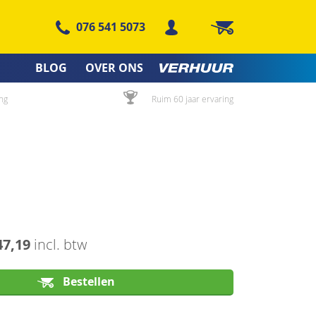
076 541 5073
Winkelwagen
BLOG
OVER ONS
ng
Ruim 60 jaar ervaring
47,19
incl. btw
Bestellen