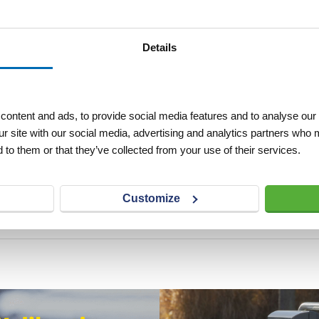
ning. Hij kan eenvoudig
spijkers (art. p13946) en
De gordelband wordt
Details
oor grootschalige projecten
eeft.
ect, boomverzorger of
ontent and ads, to provide social media features and to analyse our 
me en effectieve
ur site with our social media, advertising and analytics partners who 
ngen te voorkomen, draagt
 to them or that they’ve collected from your use of their services.
w groen, terwijl u
 omgeving creëert. Kies voor
oogwaardige boomband.
Customize