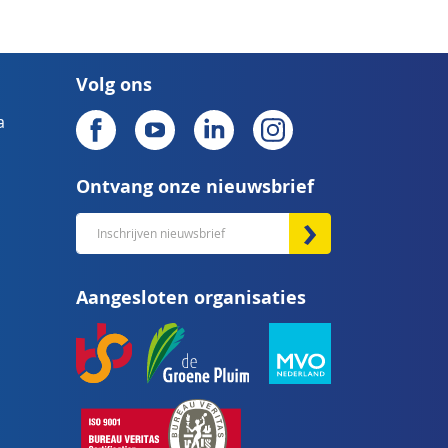
Volg ons
a
Ontvang onze nieuwsbrief
Abonneer
u
op
Aangesloten organisaties
onze
nieuwsbrief