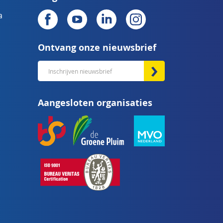
a
Ontvang onze nieuwsbrief
Abonneer
u
op
Aangesloten organisaties
onze
nieuwsbrief