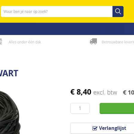
Zoeken
Zoeken
Alles onder één dak
Betrouwbare leveri
WART
€ 8,40
excl. btw
€ 1
Verlanglijst