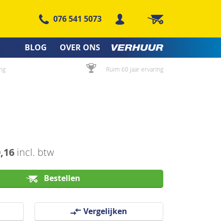
076 541 5073
Winkelwagen
BLOG
OVER ONS
ng
Ruim 60 jaar ervaring
0,16
incl. btw
Bestellen
Vergelijken