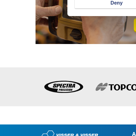
Deny
A