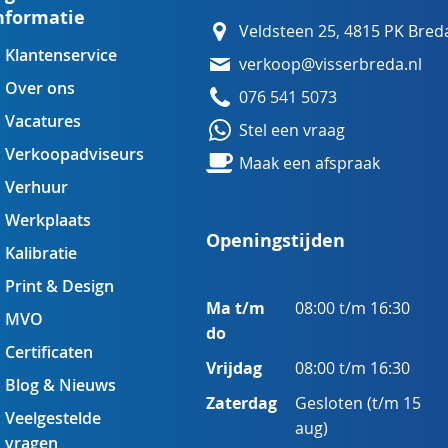
nformatie
Veldsteen 25, 4815 PK Bred
Klantenservice
verkoop@visserbreda.nl
Over ons
076 541 5073
Vacatures
Stel een vraag
Verkoopadviseurs
Maak een afspraak
Verhuur
Werkplaats
Openingstijden
Kalibratie
Print & Design
Ma t/m
08:00 t/m 16:30
MVO
do
Certificaten
Vrijdag
08:00 t/m 16:30
Blog & Nieuws
Zaterdag
Gesloten (t/m 15
Veelgestelde
aug)
vragen