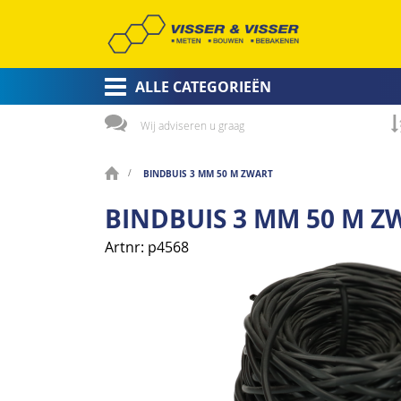
ALLE CATEGORIEËN
Wij adviseren u graag
BINDBUIS 3 MM 50 M ZWART
BINDBUIS 3 MM 50 M Z
Artnr
p4568
Ga
naar
het
einde
van
de