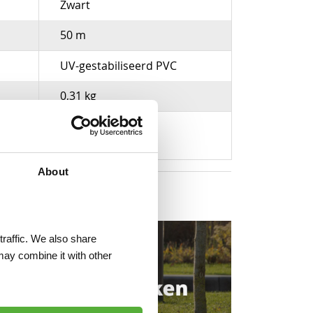
Zwart
50 m
UV-gestabiliseerd PVC
0,31 kg
 in
Ø 3 mm
About
traffic. We also share
may combine it with other