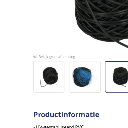
afbeeldingen-
gallerij
Bekijk grote afbeelding
Ga
naar
Productinformatie
het
begin
- UV-gestabiliseerd PVC