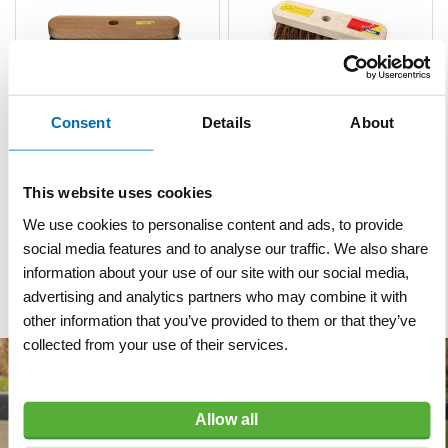
Consent
Details
About
Bezem 20ZM zwart
Bezem Basaf 28 cm met
middelharde vezel zonder
steel
steel
This website uses cookies
We use cookies to personalise content and ads, to provide
VERGELIJKEN
VERLANGLIJST
VERGELIJKEN
VERLANGLIJST
social media features and to analyse our traffic. We also share
Artnr
s15642
Artnr
s14225
excl. btw
excl. btw
information about your use of our site with our social media,
€ 6,95
€ 9,95
advertising and analytics partners who may combine it with
other information that you’ve provided to them or that they’ve
collected from your use of their services.
Allow all