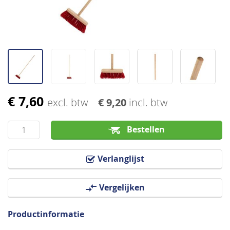
€ 7,60
Ga
excl. btw
€ 9,20
incl. btw
naar
het
Bestellen
begin
van
Verlanglijst
de
afbeeldingen-
Vergelijken
gallerij
Productinformatie