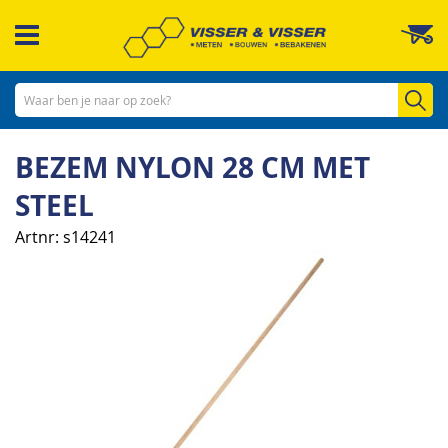
Ga
W
naar
de
inhoud
Zo
BEZEM NYLON 28 CM MET
STEEL
Artnr
s14241
Ga
naar
het
einde
van
de
afbeeldingen-
gallerij