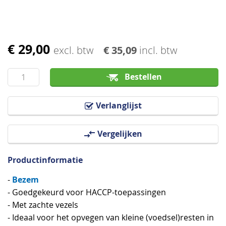
€ 29,00
Ga
excl. btw
€ 35,09
incl. btw
naar
het
Bestellen
begin
van
Verlanglijst
de
afbeeldingen-
Vergelijken
gallerij
Productinformatie
Bezem
-
- Goedgekeurd voor HACCP-toepassingen
- Met zachte vezels
- Ideaal voor het opvegen van kleine (voedsel)resten in