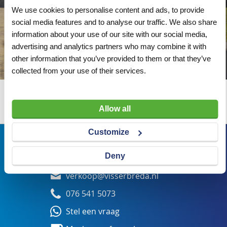
We use cookies to personalise content and ads, to provide
social media features and to analyse our traffic. We also share
information about your use of our site with our social media,
advertising and analytics partners who may combine it with
other information that you’ve provided to them or that they’ve
collected from your use of their services.
Wij adviseren u graag
Allow all
Customize
Bezoekadres
Deny
Veldsteen 25, 4815 PK Breda
verkoop@visserbreda.nl
076 541 5073
Stel een vraag