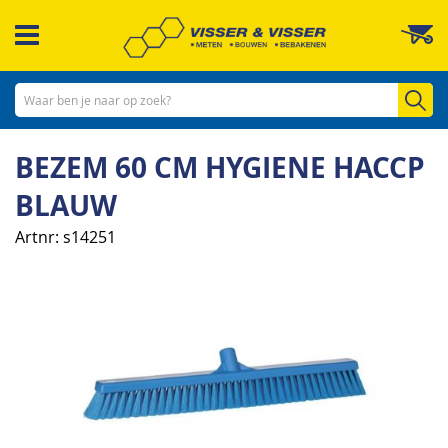
Ga
W
naar
de
inhoud
Zo
BEZEM 60 CM HYGIENE HACCP
BLAUW
Artnr
s14251
Ga
naar
het
einde
van
de
afbeeldingen-
gallerij