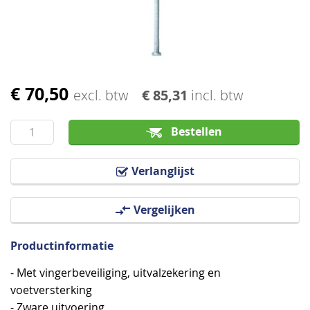
afbeeldingen-
gallerij
€ 70,50
Ga
excl. btw
€ 85,31
incl. btw
naar
het
Bestellen
begin
van
Verlanglijst
de
afbeeldingen-
Vergelijken
gallerij
Productinformatie
- Met vingerbeveiliging, uitvalzekering en
voetversterking
- Zware uitvoering