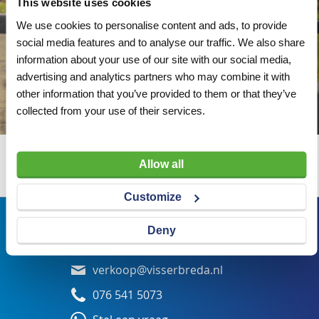
This website uses cookies
We use cookies to personalise content and ads, to provide
social media features and to analyse our traffic. We also share
information about your use of our site with our social media,
advertising and analytics partners who may combine it with
other information that you’ve provided to them or that they’ve
collected from your use of their services.
Allow all
Wij adviseren u graag
Customize
Bezoekadres
Deny
Veldsteen 25, 4815 PK Breda
verkoop@visserbreda.nl
076 541 5073