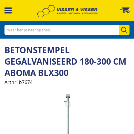
Ga
W
naar
de
inhoud
Zo
BETONSTEMPEL
GEGALVANISEERD 180-300 CM
ABOMA BLX300
Artnr
b7674
Ga
naar
het
einde
van
de