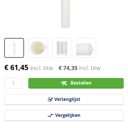
afbeeldingen-
gallerij
€ 61,45
Ga
excl. btw
€ 74,35
incl. btw
naar
het
Bestellen
begin
van
Verlanglijst
de
afbeeldingen-
Vergelijken
gallerij