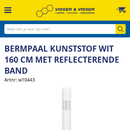
Ga
W
naar
de
inhoud
Zo
BERMPAAL KUNSTSTOF WIT
160 CM MET REFLECTERENDE
BAND
Artnr
w10443
Ga
naar
het
einde
van
de