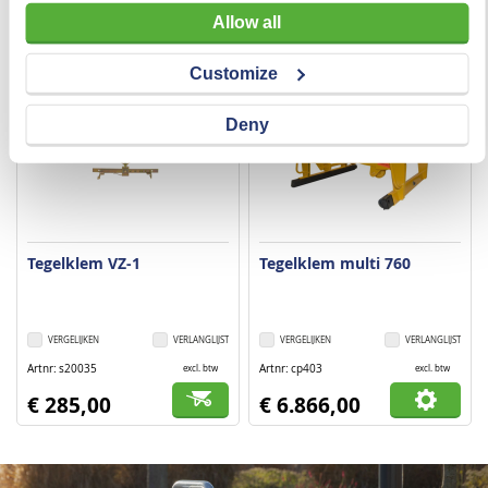
Gerelateerde producten
Allow all
Customize
Deny
Tegelklem VZ-1
Tegelklem multi 760
VERGELIJKEN
VERLANGLIJST
VERGELIJKEN
VERLANGLIJST
Artnr
s20035
Artnr
cp403
excl. btw
excl. btw
€ 285,00
€ 6.866,00