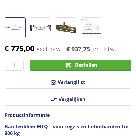
€ 775,00
Ga
excl. btw
€ 937,75
incl. btw
naar
het
Bestellen
begin
van
Verlanglijst
de
afbeeldingen-
Vergelijken
gallerij
Productinformatie
Bandenklem MTQ – voor tegels en betonbanden tot
300 kg