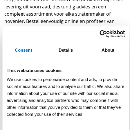
levering uit voorraad, deskundig advies en een
compleet assortiment voor elke stratenmaker of
hovenier. Bestel eenvoudig online en profiteer van
onze jarenlange ervaring.
Consent
Details
About
Specificaties
This website uses cookies
Specificaties
Werklast
300 kg
We use cookies to personalise content and ads, to provide
social media features and to analyse our traffic. We also share
Gewicht
32 kg
information about your use of our site with our social media,
advertising and analytics partners who may combine it with
Type
MTQ
other information that you’ve provided to them or that they’ve
collected from your use of their services.
Klembereik
500 - 1000 mm