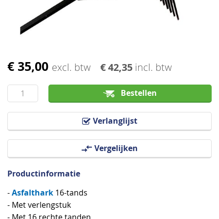
afbeeldingen-
gallerij
€ 35,00
Ga
excl. btw
€ 42,35
incl. btw
naar
het
Bestellen
begin
van
Verlanglijst
de
afbeeldingen-
Vergelijken
gallerij
Productinformatie
Asfalthark
-
16-tands
- Met verlengstuk
- Met 16 rechte tanden