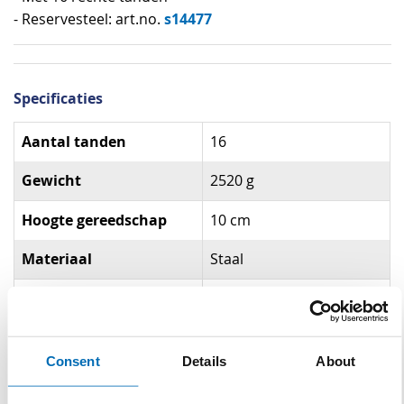
s14477
- Reservesteel: art.no.
Specificaties
Specificaties
Aantal tanden
16
Gewicht
2520 g
Hoogte gereedschap
10 cm
Materiaal
Staal
Materiaal steel
Essen
Lengte steel
130 cm
Consent
Details
About