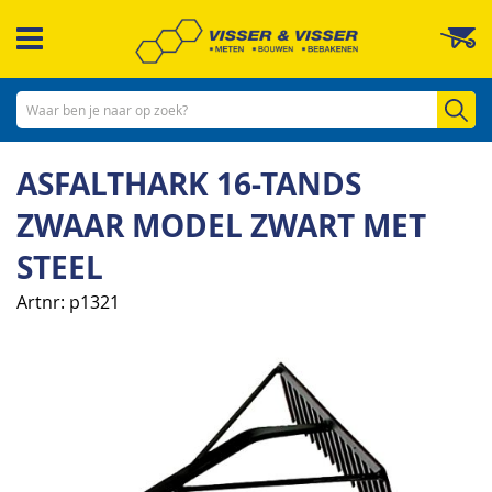
Ga
W
naar
de
inhoud
Zo
ASFALTHARK 16-TANDS
ZWAAR MODEL ZWART MET
STEEL
Artnr
p1321
Ga
naar
het
einde
van
de