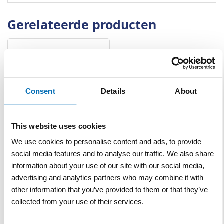
Gerelateerde producten
Consent
Details
About
This website uses cookies
Anti-parkeerpaalsleutel 3-
We use cookies to personalise content and ads, to provide
kant 18 mm T-model
social media features and to analyse our traffic. We also share
information about your use of our site with our social media,
VERGELIJKEN
VERLANGLIJST
advertising and analytics partners who may combine it with
Artnr
w18985
excl. btw
other information that you’ve provided to them or that they’ve
€ 12,50
collected from your use of their services.