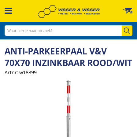
Ga
W
naar
de
inhoud
Zo
ANTI-PARKEERPAAL V&V
70X70 INZINKBAAR ROOD/WIT
Artnr
w18899
Ga
naar
het
einde
van
de
afbeeldingen-
gallerij