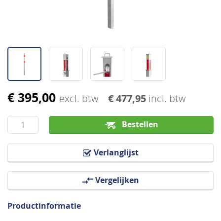
€ 395,00
Ga
excl. btw
€ 477,95
incl. btw
naar
het
Bestellen
begin
van
Verlanglijst
de
afbeeldingen-
Vergelijken
gallerij
Productinformatie