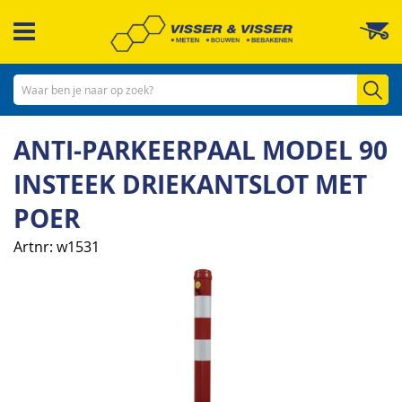
Ga
W
naar
de
inhoud
Zo
ANTI-PARKEERPAAL MODEL 90
INSTEEK DRIEKANTSLOT MET
POER
Artnr
w1531
Ga
naar
het
einde
van
de