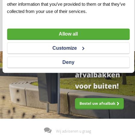
3/4-kant
other information that you’ve provided to them or that they’ve
collected from your use of their services.
VERGELIJKEN
VERLANGLIJST
Artnr
w18986
excl. btw
€ 10,95
Allow all
Customize
Deny
Wij adviseren u graag