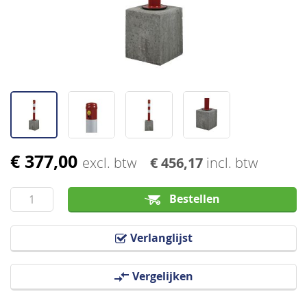
afbeeldingen-
gallerij
€ 377,00
Ga
excl. btw
€ 456,17
incl. btw
naar
het
Bestellen
begin
van
Verlanglijst
de
afbeeldingen-
Vergelijken
gallerij