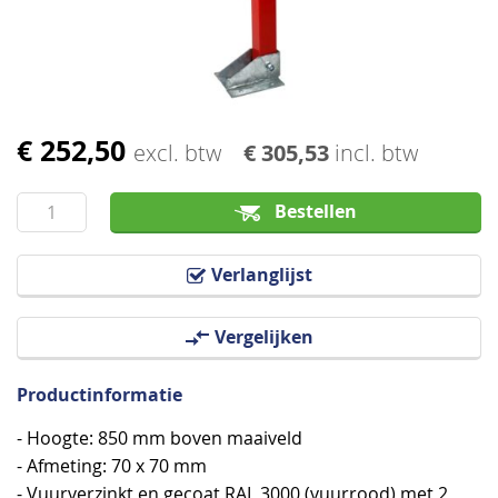
afbeeldingen-
gallerij
€ 252,50
Ga
excl. btw
€ 305,53
incl. btw
naar
het
Bestellen
begin
van
Verlanglijst
de
afbeeldingen-
Vergelijken
gallerij
Productinformatie
- Hoogte: 850 mm boven maaiveld
- Afmeting: 70 x 70 mm
- Vuurverzinkt en gecoat RAL 3000 (vuurrood) met 2