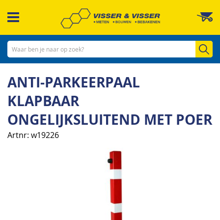
Ga
W
naar
de
inhoud
Zo
ANTI-PARKEERPAAL
KLAPBAAR
ONGELIJKSLUITEND MET POER
Artnr
w19226
Ga
naar
het
einde
van
de