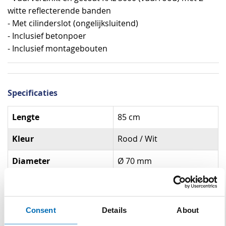
witte reflecterende banden
- Met cilinderslot (ongelijksluitend)
- Inclusief betonpoer
- Inclusief montagebouten
Specificaties
Specificaties
Lengte
85 cm
Kleur
Rood / Wit
Diameter
Ø 70 mm
Materiaal
Vuurverzinkt Staal
Slot
Cilinder
Consent
Details
About