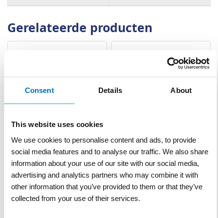
Gerelateerde producten
Consent
Details
About
This website uses cookies
Anti-parkeerpaal 150 cm
Anti-parkeerpaal 150 cm
We use cookies to personalise content and ads, to provide
Ø 15 cm geel/zwart om in
Ø 15 cm rood/wit om in te
social media features and to analyse our traffic. We also share
te storten
storten
information about your use of our site with our social media,
VERGELIJKEN
VERLANGLIJST
VERGELIJKEN
VERLANGLIJST
advertising and analytics partners who may combine it with
Artnr
w4588
Artnr
w4590
excl. btw
excl. btw
other information that you’ve provided to them or that they’ve
€ 185,00
€ 233,15
collected from your use of their services.