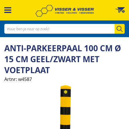
Ga
W
naar
de
inhoud
Zo
ANTI-PARKEERPAAL 100 CM Ø
15 CM GEEL/ZWART MET
VOETPLAAT
Artnr
w4587
Ga
naar
het
einde
van
de