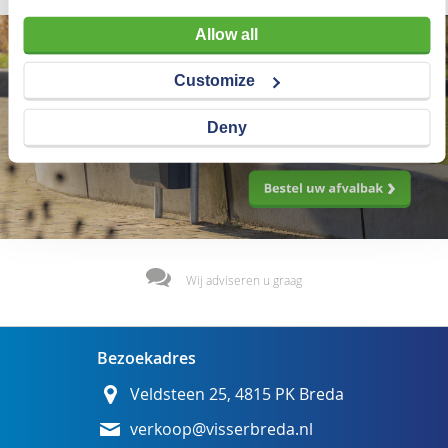
Allow all
Customize
Deny
Wij adviseren u graag
Bezoekadres
Veldsteen 25, 4815 PK Breda
verkoop@visserbreda.nl