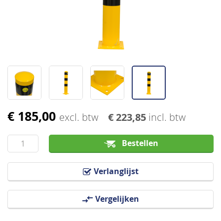
afbeeldingen-
gallerij
€ 185,00
Ga
excl. btw
€ 223,85
incl. btw
naar
het
Bestellen
begin
van
Verlanglijst
de
afbeeldingen-
Vergelijken
gallerij