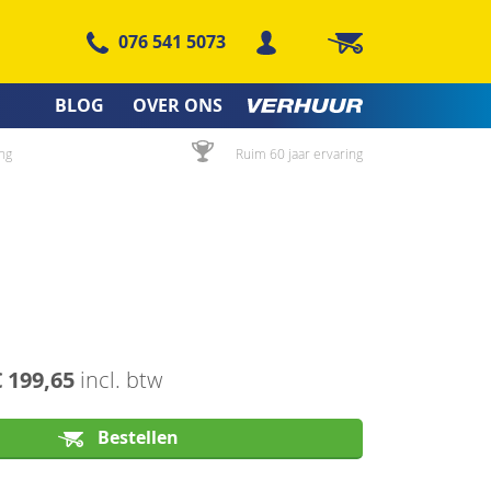
076 541 5073
Winkelwagen
BLOG
OVER ONS
ng
Ruim 60 jaar ervaring
€ 199,65
incl. btw
Bestellen