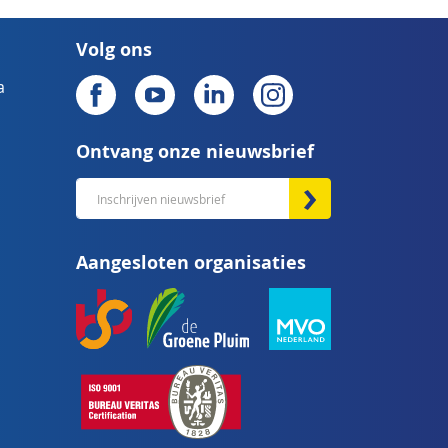
Volg ons
a
Ontvang onze nieuwsbrief
Abonneer
u
op
Aangesloten organisaties
onze
nieuwsbrief