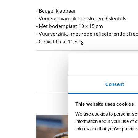
begin
- Beugel klapbaar
van
- Voorzien van cilinderslot en 3 sleutels
de
- Met bodemplaat 10 x 15 cm
afbeeldingen-
- Vuurverzinkt, met rode reflecterende stre
gallerij
- Gewicht: ca. 11,5 kg
Consent
This website uses cookies
We use cookies to personalise c
information about your use of o
information that you’ve provided