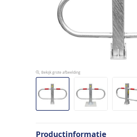
de
afbeeldingen-
gallerij
Bekijk grote afbeelding
Ga
naar
Productinformatie
het