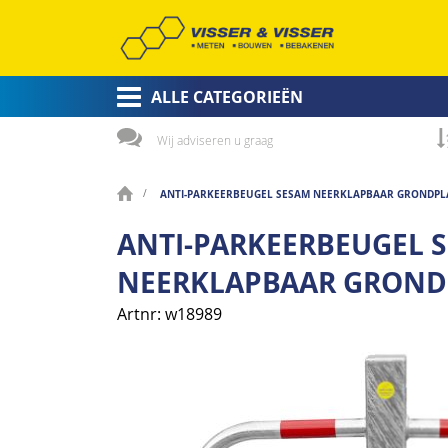
ALLE CATEGORIEËN
Wij adviseren u graag
ANTI-PARKEERBEUGEL SESAM NEERKLAPBAAR GRONDPL
ANTI-PARKEERBEUGEL 
NEERKLAPBAAR GROND
Artnr
w18989
Ga
naar
het
einde
van