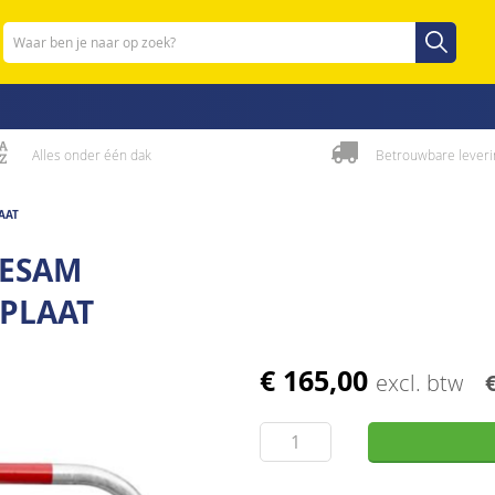
Zoeken
Zoeken
Alles onder één dak
Betrouwbare leveri
AAT
SESAM
PLAAT
€ 165,00
excl. btw