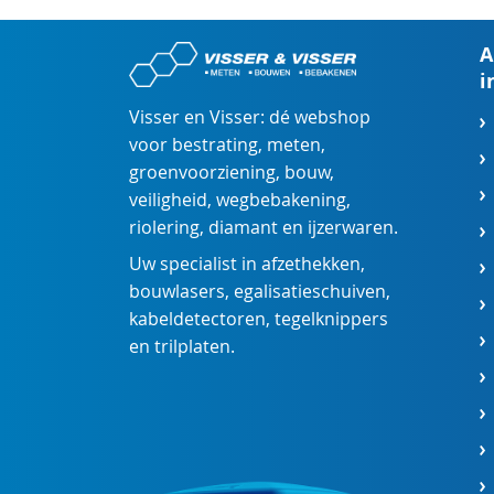
A
i
Visser en Visser: dé webshop
voor
bestrating
,
meten
,
groenvoorziening
,
bouw
,
veiligheid
,
wegbebakening
,
riolering
,
diamant
en
ijzerwaren
.
Uw specialist in
afzethekken
,
bouwlasers
,
egalisatieschuiven
,
kabeldetectoren
,
tegelknippers
en
trilplaten
.