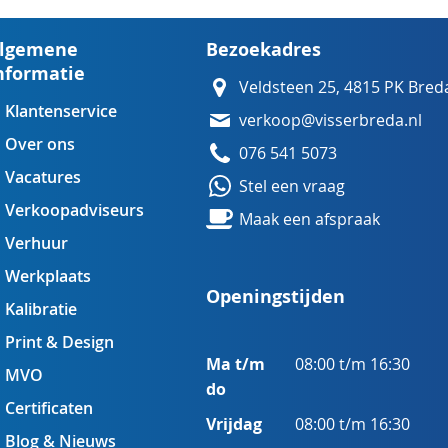
lgemene
Bezoekadres
nformatie
Veldsteen 25, 4815 PK Bred
Klantenservice
verkoop@visserbreda.nl
Over ons
076 541 5073
Vacatures
Stel een vraag
Verkoopadviseurs
Maak een afspraak
Verhuur
Werkplaats
Openingstijden
Kalibratie
Print & Design
Ma t/m
08:00 t/m 16:30
MVO
do
Certificaten
Vrijdag
08:00 t/m 16:30
Blog & Nieuws