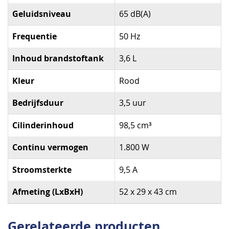
Geluidsniveau
65 dB(A)
Frequentie
50 Hz
Inhoud brandstoftank
3,6 L
Kleur
Rood
Bedrijfsduur
3,5 uur
Cilinderinhoud
98,5 cm³
Continu vermogen
1.800 W
Stroomsterkte
9,5 A
Afmeting (LxBxH)
52 x 29 x 43 cm
Gerelateerde producten