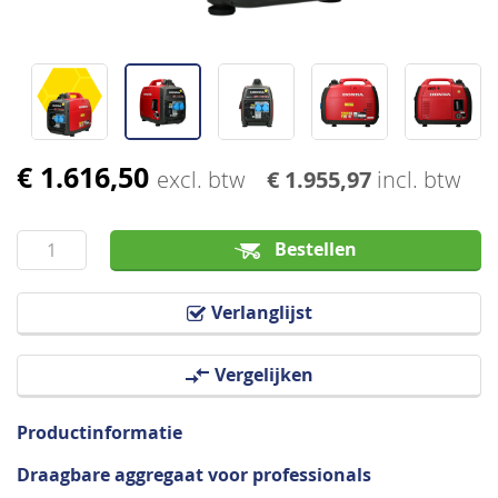
€ 1.616,50
Ga
excl. btw
€ 1.955,97
incl. btw
naar
het
Bestellen
begin
van
de
Verlanglijst
afbeeldingen-
gallerij
Vergelijken
Productinformatie
Draagbare aggregaat voor professionals