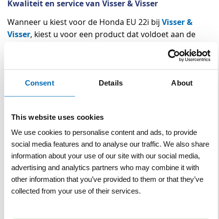
Kwaliteit en service van Visser & Visser
Visser &
Wanneer u kiest voor de Honda EU 22i bij
Visser
, kiest u voor een product dat voldoet aan de
hoogste standaarden op het gebied van prestaties,
duurzaamheid en gebruiksgemak. Wij begrijpen dat uw
werk nooit stil kan liggen, en daarom zorgen wij voor
een snelle en betrouwbare levering van uw
Consent
Details
About
bestellingen. Ons deskundige team staat klaar om u te
adviseren en te ondersteunen bij het kiezen van de
This website uses cookies
juiste oplossing voor uw specifieke behoeften. Met de
Honda EU 22i haalt u een aggregaat in huis die
We use cookies to personalise content and ads, to provide
gemaakt is om u te ondersteunen in elke situatie, of u
social media features and to analyse our traffic. We also share
information about your use of our site with our social media,
nu werkt op een bouwplaats, in de groenvoorziening, of
advertising and analytics partners who may combine it with
gewoon een betrouwbare stroomvoorziening nodig
other information that you’ve provided to them or that they’ve
heeft voor uw mobiele onderneming. Vertrouw op
collected from your use of their services.
Honda, vertrouw op Visser & Visser.