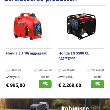
Honda EU 10i aggregaat
Honda EG 5500 CL
aggregaat
VERGELIJKEN
VERLANGLIJST
VERGELIJKEN
VERLANGLIJST
Artnr
y9072
Artnr
y9076
excl. btw
excl. btw
€ 995,00
€ 2.269,00