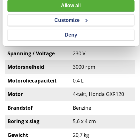
Allow all
Specificaties
Customize
Specificaties
Merk
Honda
Deny
Maximaal vermogen
2200 W
Spanning / Voltage
230 V
Motorsnelheid
3000 rpm
Motoroliecapaciteit
0,4 L
Motor
4-takt, Honda GXR120
Brandstof
Benzine
Boring x slag
5,6 x 4 cm
Gewicht
20,7 kg