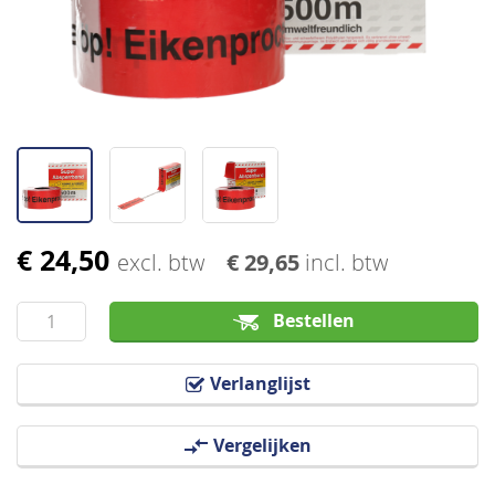
afbeeldingen-
gallerij
€ 24,50
Ga
excl. btw
€ 29,65
incl. btw
naar
het
Bestellen
begin
van
Verlanglijst
de
afbeeldingen-
Vergelijken
gallerij