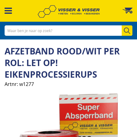
Ga
W
naar
de
inhoud
Zo
AFZETBAND ROOD/WIT PER
ROL: LET OP!
EIKENPROCESSIERUPS
Artnr
w1277
Ga
naar
het
einde
van
de