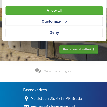
Allow all
Customize
Deny
Wij adviseren u graag
Bezoekadres
Veldsteen 25, 4815 PK Breda
verkoop@visserbreda.nl