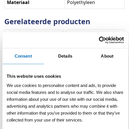
Materiaal
Polyethyleen
Gerelateerde producten
Consent
Details
About
This website uses cookies
Afzetband rood/wit per
Afzetband-dispenser
We use cookies to personalise content and ads, to provide
rol 500 m
social media features and to analyse our traffic. We also share
information about your use of our site with our social media,
advertising and analytics partners who may combine it with
VERGELIJKEN
VERLANGLIJST
VERGELIJKEN
VERLANGLIJST
other information that you’ve provided to them or that they’ve
Artnr
w1271
Artnr
w1270
excl. btw
excl. btw
collected from your use of their services.
€ 20,50
€ 18,50