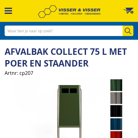
Ga
W
naar
de
inhoud
Zo
AFVALBAK COLLECT 75 L MET
POER EN STAANDER
Artnr
cp207
Ga
naar
het
einde
van
de
afbeeldingen-
gallerij