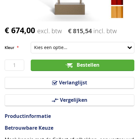
€ 674,00
Ga
excl. btw
€ 815,54
incl. btw
naar
het
Kleur
begin
van
Bestellen
de
afbeeldingen-
Verlanglijst
gallerij
Vergelijken
Productinformatie
Betrouwbare Keuze