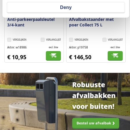
Deny
Anti-parkeerpaalsleutel
Afvalbakstaander met
3/4-kant
poer Collect 75 L
VERGELIJKEN
VERLANGLIJST
VERGELIJKEN
VERLANGLIJST
Artnr
w18986
Artnr
p19758
excl. btw
excl. btw
€ 10,95
€ 146,50