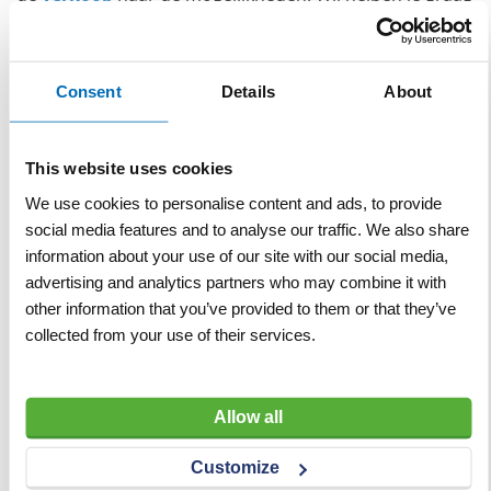
bij het personaliseren van je afvalbak.
Afvalbakken-Collect
Consent
Details
About
Specificaties
This website uses cookies
Specificaties
Inhoud
75 L
We use cookies to personalise content and ads, to provide
social media features and to analyse our traffic. We also share
Materiaal
Aluminium, frame: staal
information about your use of our site with our social media,
advertising and analytics partners who may combine it with
other information that you’ve provided to them or that they’ve
Gerelateerde producten
collected from your use of their services.
Allow all
Customize