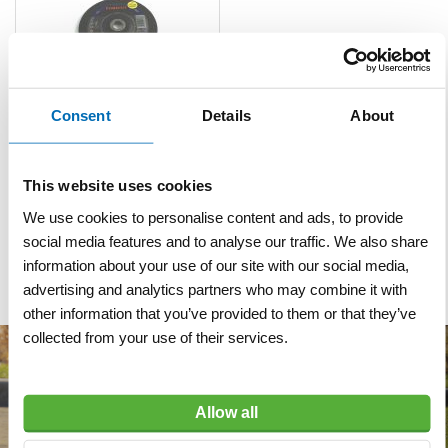
Consent
Details
About
Afbraamschijf staal KSM Ø
180 x 6 x 22,23 mm
This website uses cookies
VERGELIJKEN
VERLANGLIJST
We use cookies to personalise content and ads, to provide
Artnr
z12073
excl. btw
social media features and to analyse our traffic. We also share
information about your use of our site with our social media,
€ 3,45
advertising and analytics partners who may combine it with
other information that you’ve provided to them or that they’ve
collected from your use of their services.
Allow all