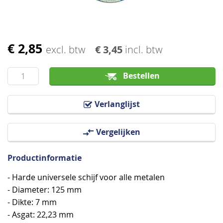
€ 2,85
Ga
excl. btw
€ 3,45
incl. btw
naar
het
Bestellen
begin
van
Verlanglijst
de
afbeeldingen-
Vergelijken
gallerij
Productinformatie
- Harde universele schijf voor alle metalen
- Diameter: 125 mm
- Dikte: 7 mm
- Asgat: 22,23 mm