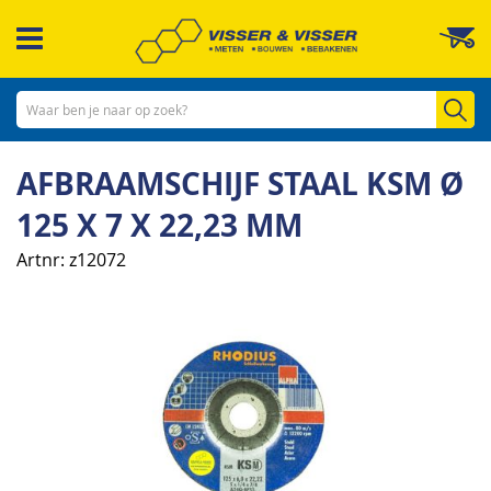
Ga
W
naar
de
inhoud
Zo
AFBRAAMSCHIJF STAAL KSM Ø
125 X 7 X 22,23 MM
Artnr
z12072
Ga
naar
het
einde
van
de
afbeeldingen-
gallerij