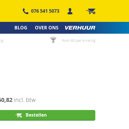
076 541 5073
Winkelwagen
BLOG
OVER ONS
ng
Ruim 60 jaar ervaring
50,82
incl. btw
Bestellen