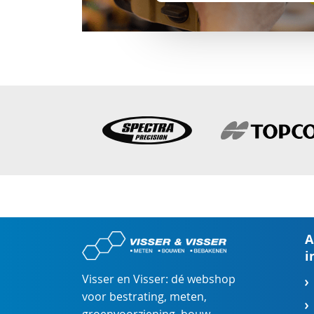
A
i
Visser en Visser: dé webshop
voor
bestrating
,
meten
,