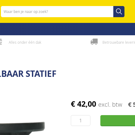
Zoeken
Zoeken
Alles onder één dak
Betrouwbare leveri
BAAR STATIEF
€ 42,00
excl. btw
€ 