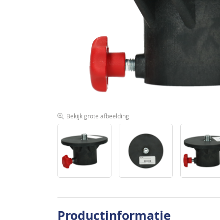
de
afbeeldingen-
gallerij
Bekijk grote afbeelding
Ga
naar
Productinformatie
het