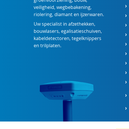
groenvoorziening
,
bouw
,
veiligheid
,
wegbebakening
,
riolering
,
diamant
en
ijzerwaren
.
Uw specialist in
afzethekken
,
bouwlasers
,
egalisatieschuiven
,
kabeldetectoren
,
tegelknippers
en
trilplaten
.