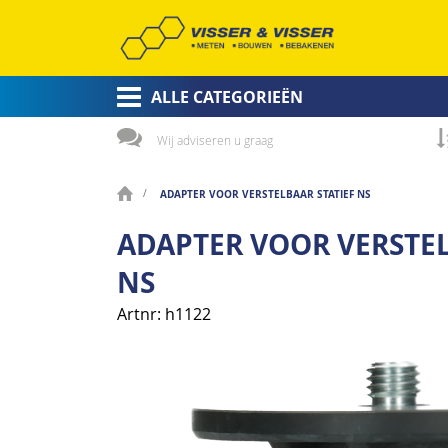
ALLE CATEGORIEËN
Wij adviseren u graag
ADAPTER VOOR VERSTELBAAR STATIEF NS
ADAPTER VOOR VERSTEL
NS
Artnr
h1122
Ga
naar
het
einde
van