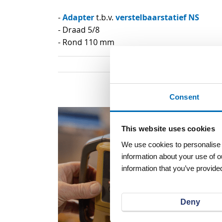
begin
Adapter
verstelbaarstatief NS
-
t.b.v.
van
- Draad 5/8
de
- Rond 110 mm
afbeeldingen-
gallerij
Consent
This website uses cookies
We use cookies to personalise c
information about your use of o
information that you’ve provided
Deny