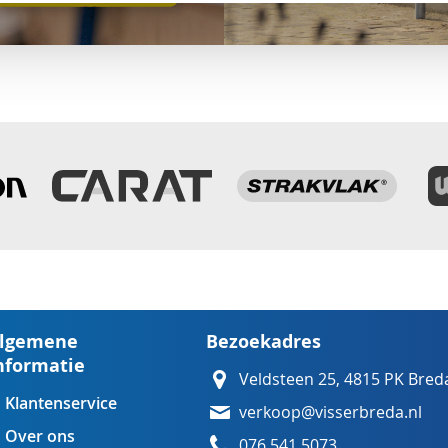
lgemene
Bezoekadres
nformatie
Veldsteen 25, 4815 PK Bred
Klantenservice
verkoop@visserbreda.nl
Over ons
076 541 5073