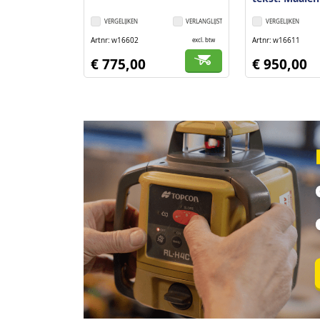
VERGELIJKEN
VERLANGLIJST
VERGELIJKEN
Artnr
w16602
Artnr
w16611
excl. btw
€ 775,00
€ 950,00