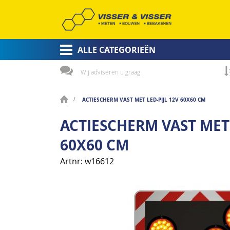
ALLE CATEGORIEËN
Wij adviseren u graag
ACTIESCHERM VAST MET LED-PIJL 12V 60X60 CM
ACTIESCHERM VAST MET 
60X60 CM
Artnr
w16612
Ga
naar
het
einde
van