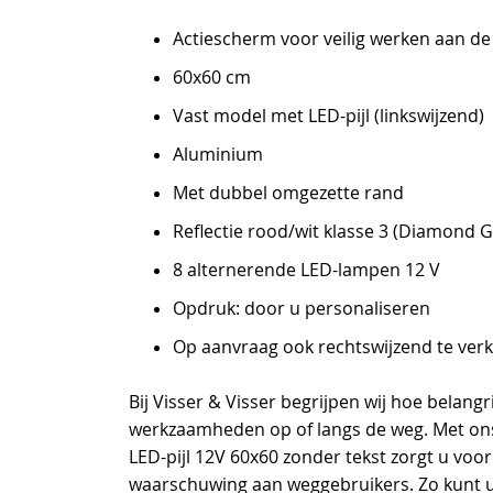
begin
Actiescherm voor veilig werken aan d
van
de
60x60 cm
afbeeldingen-
Vast model met LED-pijl (linkswijzend)
gallerij
Aluminium
Met dubbel omgezette rand
Reflectie rood/wit klasse 3 (Diamond 
8 alternerende LED-lampen 12 V
Opdruk: door u personaliseren
Op aanvraag ook rechtswijzend te verk
Bij Visser & Visser begrijpen wij hoe belangrij
werkzaamheden op of langs de weg. Met o
LED-pijl 12V 60x60 zonder tekst zorgt u voor
waarschuwing aan weggebruikers. Zo kunt u