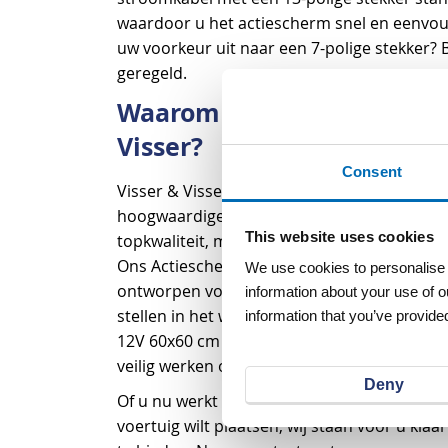
waardoor u het actiescherm snel en eenvoud
uw voorkeur uit naar een 7-polige stekker? Bi
geregeld.
Waarom een actiescherm v
Visser?
Consent
Visser & Visser staat bekend om zijn klantg
hoogwaardige producten. Wij leveren niet a
This website uses cookies
topkwaliteit, maar bieden ook maatwerkoplo
Ons Actiescherm vast met LED-pijl 12V 60x6
We use cookies to personalise c
ontworpen voor professionals die veilighe
information about your use of o
stellen in het werkverkeer. Kortom, het acti
information that you’ve provided
12V 60x60 cm zonder tekst’ van Visser & Vis
veilig werken op en langs de weg.
Deny
Of u nu werkt met een bordenwagen of een
voertuig wilt plaatsen, wij staan voor u kl