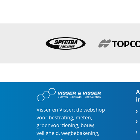
A
i
Visser en Visser: dé webshop
voor
bestrating
,
meten
,
groenvoorziening
,
bouw
,
veiligheid
,
wegbebakening
,