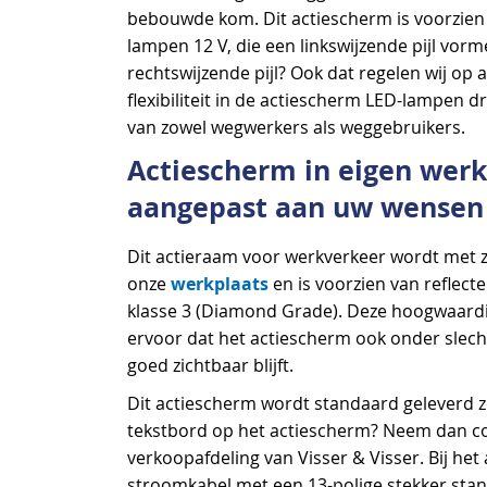
bebouwde kom. Dit actiescherm is voorzien
lampen 12 V, die een linkswijzende pijl vorme
rechtswijzende pijl? Ook dat regelen wij op
flexibiliteit in de actiescherm LED-lampen dr
van zowel wegwerkers als weggebruikers.
Actiescherm in eigen werk
aangepast aan uw wensen
Dit actieraam voor werkverkeer wordt met 
werkplaats
onze
en is voorzien van reflecte
klasse 3 (Diamond Grade). Deze hoogwaardige
ervoor dat het actiescherm ook onder sle
goed zichtbaar blijft.
Dit actiescherm wordt standaard geleverd zo
tekstbord op het actiescherm? Neem dan c
verkoopafdeling van Visser & Visser. Bij he
stroomkabel met een 13-polige stekker sta