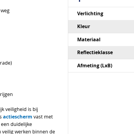
Specificaties
e weg
Verlichting
Kleur
Materiaal
Reflectieklasse
Grade)
Afmeting (LxB)
rijgen
k veiligheid is bij
actiescherm
ns
vast met
 een duidelijke
 veilig werken binnen de