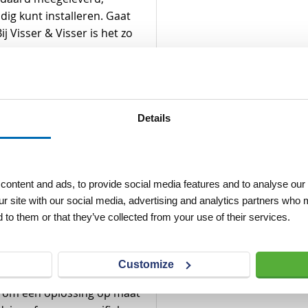
ig kunt installeren. Gaat
j Visser & Visser is het zo
an Visser &
Details
erichte aanpak en
lleen producten van
ssingen voor elke situatie.
0cm zonder tekst is
ontent and ads, to provide social media features and to analyse our 
id en duurzaamheid voorop
ur site with our social media, advertising and analytics partners who 
escherm vast met LED-pijl
 to them or that they’ve collected from your use of their services.
ser is dé oplossing voor
Customize
 actieframe op een ander
aar om een oplossing op maat