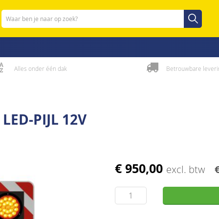
Zoeken
Zoeken
Alles onder één dak
Betrouwbare leveri
LED-PIJL 12V
€ 950,00
excl. btw