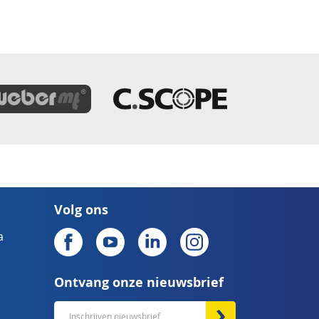
Volg ons
a
Ontvang onze nieuwsbrief
Abonneer