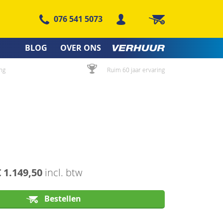
076 541 5073
Winkelwagen
BLOG
OVER ONS
ng
Ruim 60 jaar ervaring
€ 1.149,50
incl. btw
Bestellen