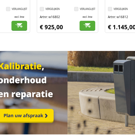
VERLANGLIJST
VERGELIJKEN
VERLANGLIJST
VERGELIJKEN
Artnr
w16802
Artnr
w16812
excl. btw
excl. btw
€ 925,00
€ 1.145,0