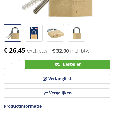
€ 26,45
Ga
excl. btw
€ 32,00
incl. btw
naar
het
Bestellen
begin
van
Verlanglijst
de
afbeeldingen-
Vergelijken
gallerij
Productinformatie