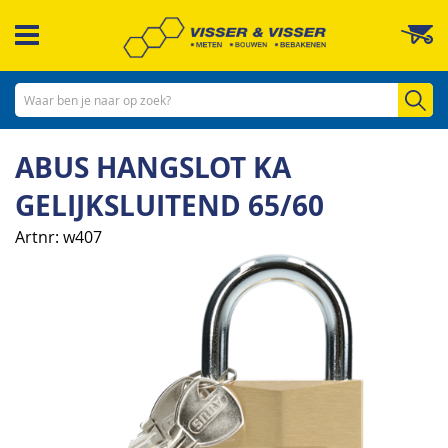
Ga
W
naar
de
inhoud
Zo
ABUS HANGSLOT KA
GELIJKSLUITEND 65/60
Artnr
w407
Ga
naar
het
einde
van
de
afbeeldingen-
gallerij