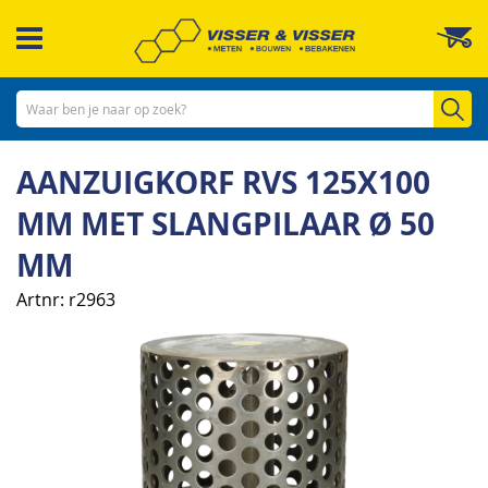
Ga
W
naar
de
inhoud
Zo
AANZUIGKORF RVS 125X100
MM MET SLANGPILAAR Ø 50
MM
Artnr
r2963
Ga
naar
het
einde
van
de