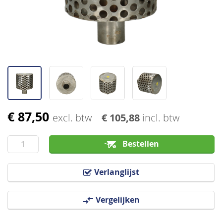
afbeeldingen-
gallerij
€ 87,50
Ga
excl. btw
€ 105,88
incl. btw
naar
het
Bestellen
begin
van
Verlanglijst
de
afbeeldingen-
Vergelijken
gallerij